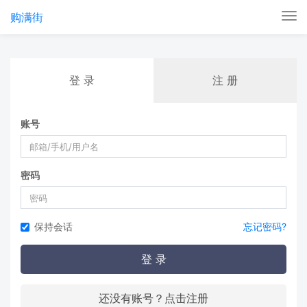
购满街
Tog
nav
登 录
注 册
账号
密码
保持会话
忘记密码?
登 录
还没有账号？点击注册