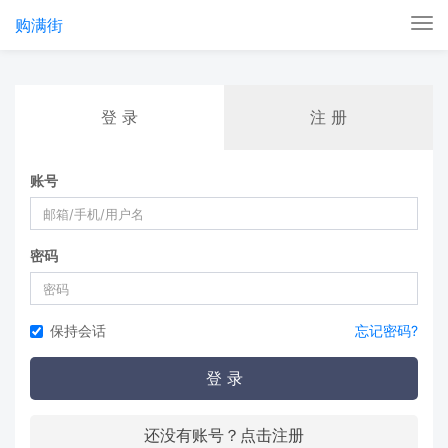
购满街
Tog
nav
登 录
注 册
账号
密码
保持会话
忘记密码?
登 录
还没有账号？点击注册